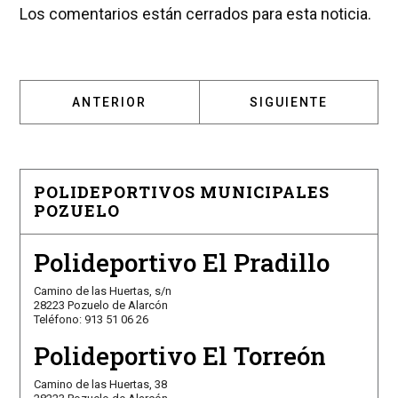
Los comentarios están cerrados para esta noticia.
ARTÍCULO ANTERIOR: POZUELO DE ALARCÓN,
ARTÍCULO SIGUIENT
ANTERIOR
SIGUIENTE
POLIDEPORTIVOS MUNICIPALES
POZUELO
Polideportivo El Pradillo
Camino de las Huertas, s/n
28223 Pozuelo de Alarcón
Teléfono: 913 51 06 26
Polideportivo El Torreón
Camino de las Huertas, 38