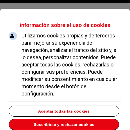
Jueves, 06 de agosto de 2026
Anastasiya Dmytriv, del Club
Natación Pozuelo, gana la medalla
de plata en 100m braza en
Melbourne
MIGUEL MUÑOZ
CLUBES DEPORTIVOS DE POZUELO
28 FEBRERO 2024