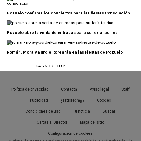
Pozuelo confirma los conciertos para las fiestas Consolación
Pozuelo abre la venta de entradas para su feria taurina
Román, Mora y Burdiel torearán en las Fiestas de Pozuelo
BACK TO TOP
Política de privacidad
Contacta
Aviso legal
Staff
Publicidad
¿satisfech@?
Cookies
Condiciones de uso
Tu noticia
Buscar
Cartas al Director
Mapa del sitio
Configuración de cookies