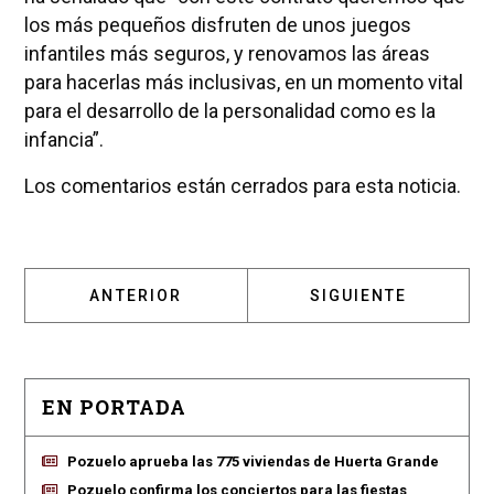
los más pequeños disfruten de unos juegos
infantiles más seguros, y renovamos las áreas
para hacerlas más inclusivas, en un momento vital
para el desarrollo de la personalidad como es la
infancia”.
Los comentarios están cerrados para esta noticia.
ARTÍCULO ANTERIOR: EL PSOE PIDE MEJORA
ARTÍCULO SIGUIENT
ANTERIOR
SIGUIENTE
EN PORTADA
Pozuelo aprueba las 775 viviendas de Huerta Grande
Pozuelo confirma los conciertos para las fiestas