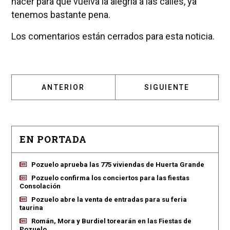
hacer para que vuelva la alegría a las calles, ya
tenemos bastante pena.
Los comentarios están cerrados para esta noticia.
ARTÍCULO ANTERIOR: EL AYUNTAMIENTO DE
ARTÍCULO SIGUIENT
ANTERIOR
SIGUIENTE
EN PORTADA
Pozuelo aprueba las 775 viviendas de Huerta Grande
Pozuelo confirma los conciertos para las fiestas
Consolación
Pozuelo abre la venta de entradas para su feria
taurina
Román, Mora y Burdiel torearán en las Fiestas de
Pozuelo