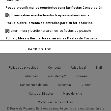
Pozuelo confirma los conciertos para las fiestas Consolación
Pozuelo abre la venta de entradas para su feria taurina
Román, Mora y Burdiel torearán en las Fiestas de Pozuelo
BACK TO TOP
Política de privacidad
Contacta
Aviso legal
Staff
Publicidad
¿satisfech@?
Cookies
Condiciones de uso
Tu noticia
Buscar
Cartas al Director
Mapa del sitio
Configuración de cookies
© Diario de Pozuelo
Está expresamente prohibida la redistribución y la