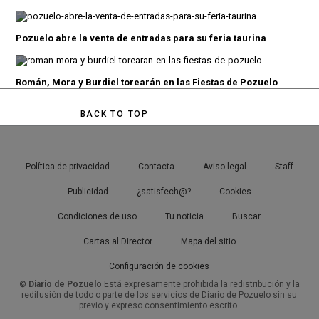
Pozuelo abre la venta de entradas para su feria taurina
Román, Mora y Burdiel torearán en las Fiestas de Pozuelo
BACK TO TOP
Política de privacidad
Contacta
Aviso legal
Staff
Publicidad
¿satisfech@?
Cookies
Condiciones de uso
Tu noticia
Buscar
Cartas al Director
Mapa del sitio
Configuración de cookies
© Diario de Pozuelo
Está expresamente prohibida la redistribución y la
redifusión de todo o parte de los servicios de Diario de Pozuelo sin su
previo y expreso consentimiento escrito.