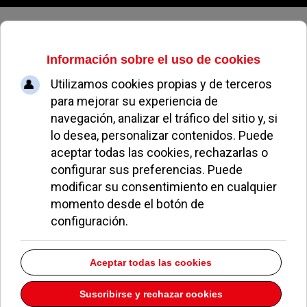
Viernes, 07 de agosto de 2026
La Corporación Municipal despide
la legislatura con un Pleno
extraordinario y un desayuno
institucional
REDACCIÓN
POLÍTICA
13 JUNIO 2019