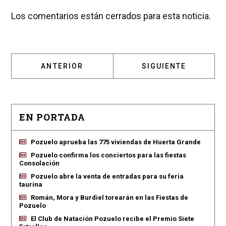
Los comentarios están cerrados para esta noticia.
ARTÍCULO ANTERIOR: QUISLANT, ALCALDESA
ARTÍCULO SIGUIENT
ANTERIOR
SIGUIENTE
EN PORTADA
Pozuelo aprueba las 775 viviendas de Huerta Grande
Pozuelo confirma los conciertos para las fiestas
Consolación
Pozuelo abre la venta de entradas para su feria
taurina
Román, Mora y Burdiel torearán en las Fiestas de
Pozuelo
El Club de Natación Pozuelo recibe el Premio Siete