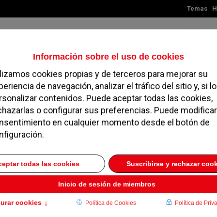
Temas
H
Viernes, 07 de agosto de 2026
TES
MADRID
NOROESTE
SOCIEDAD
MAGAZINE
SERVICIOS
 serán desahuciados
MARZO 2019