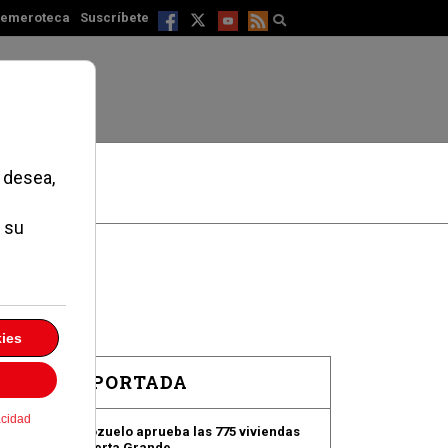
emeroteca
Suscríbete
EN PORTADA
Pozuelo aprueba las 775 viviendas
de Huerta Grande